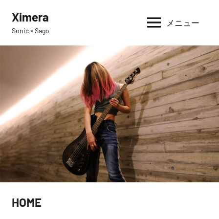
コ
Ximera
ン
メニュー
Sonic × Sago
テ
ン
ツ
へ
ス
キ
ッ
プ
HOME