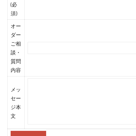
(必
須)
オー
ダー
ご相
談・
質問
内容
メッ
セー
ジ本
文