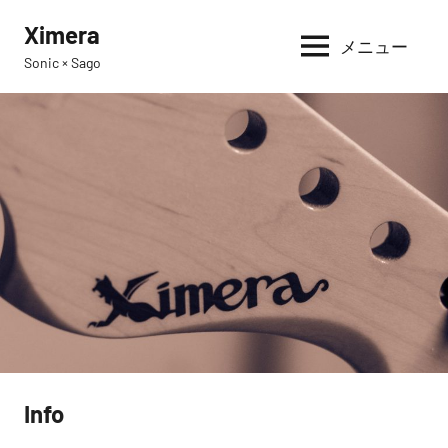
コ
Ximera
ン
メニュー
Sonic × Sago
テ
ン
ツ
へ
ス
キ
ッ
プ
Info