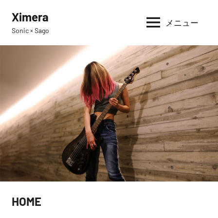
コ
Ximera
ン
メニュー
Sonic × Sago
テ
ン
ツ
へ
ス
キ
ッ
プ
HOME