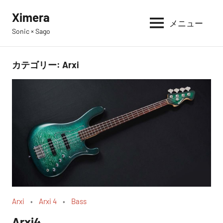
コ
Ximera
ン
メニュー
Sonic × Sago
テ
ン
ツ
カテゴリー:
Arxi
へ
ス
キ
ッ
プ
Arxi
Arxi 4
Bass
Arxi4