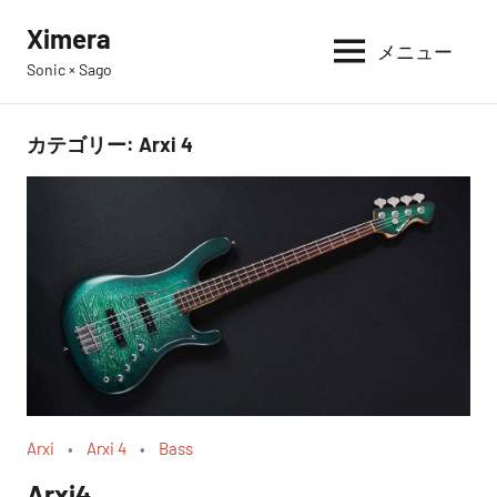
コ
Ximera
ン
メニュー
Sonic × Sago
テ
ン
ツ
カテゴリー:
Arxi 4
へ
ス
キ
ッ
プ
Arxi
Arxi 4
Bass
Arxi4